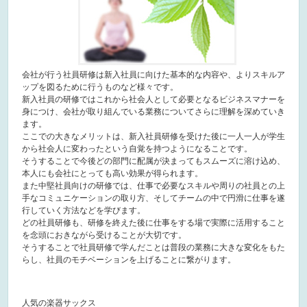
会社が行う社員研修は新入社員に向けた基本的な内容や、よりスキルア
ップを図るために行うものなど様々です。
新入社員の研修ではこれから社会人として必要となるビジネスマナーを
身につけ、会社が取り組んでいる業務についてさらに理解を深めていき
ます。
ここでの大きなメリットは、新入社員研修を受けた後に一人一人が学生
から社会人に変わったという自覚を持つようになることです。
そうすることで今後どの部門に配属が決まってもスムーズに溶け込め、
本人にも会社にとっても高い効果が得られます。
また中堅社員向けの研修では、仕事で必要なスキルや周りの社員との上
手なコミュニケーションの取り方、そしてチームの中で円滑に仕事を遂
行していく方法などを学びます。
どの社員研修も、研修を終えた後に仕事をする場で実際に活用すること
を念頭におきながら受けることが大切です。
そうすることで社員研修で学んだことは普段の業務に大きな変化をもた
らし、社員のモチベーションを上げることに繋がります。
人気の楽器サックス